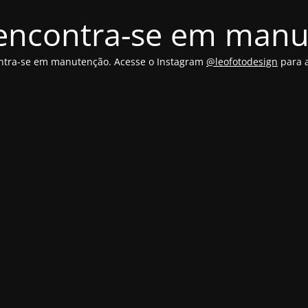
 encontra-se em man
ontra-se em manutenção. Acesse o Instagram
@leofotodesign
para a