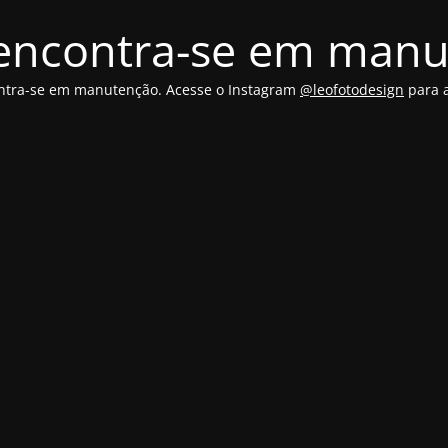
 encontra-se em man
ontra-se em manutenção. Acesse o Instagram
@leofotodesign
para a