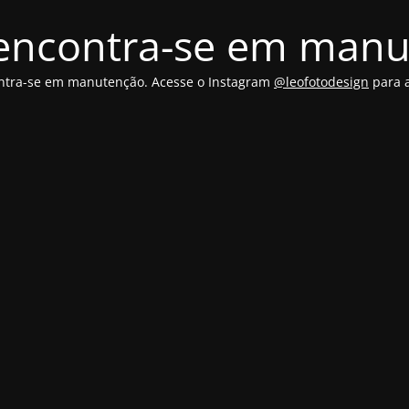
 encontra-se em man
ontra-se em manutenção. Acesse o Instagram
@leofotodesign
para a