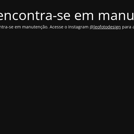
 encontra-se em man
ontra-se em manutenção. Acesse o Instagram
@leofotodesign
para a